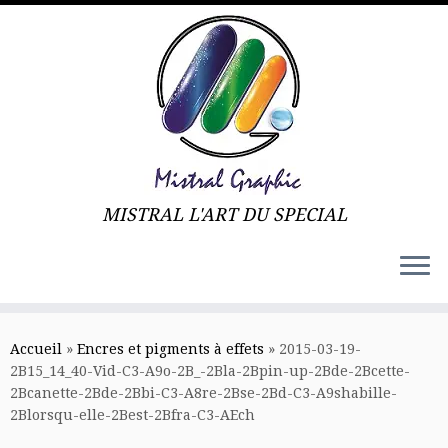
MISTRAL L'ART DU SPECIAL
Skip
to
Accueil
»
Encres et pigments à effets
»
2015-03-19-
content
2B15_14_40-Vid-C3-A9o-2B_-2Bla-2Bpin-up-2Bde-2Bcette-
2Bcanette-2Bde-2Bbi-C3-A8re-2Bse-2Bd-C3-A9shabille-
2Blorsqu-elle-2Best-2Bfra-C3-AEch