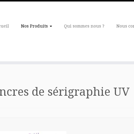
cueil
Nos Produits
Qui sommes nous ?
Nous co
ncres de sérigraphie UV