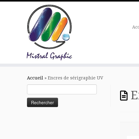
Ac
Skip
to
Accueil
»
Encres de sérigraphie UV
content
Rechercher :
E