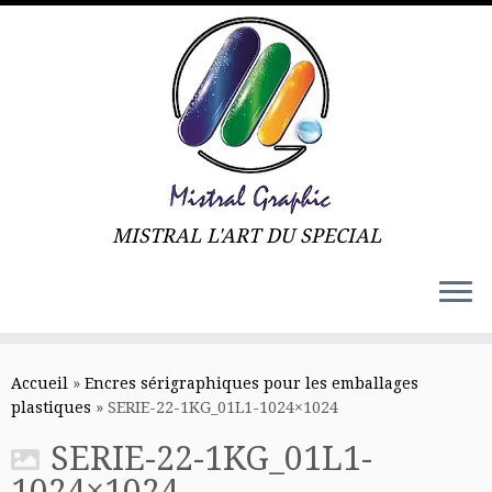
MISTRAL L'ART DU SPECIAL
Skip
to
Accueil
»
Encres sérigraphiques pour les emballages
content
plastiques
»
SERIE-22-1KG_01L1-1024×1024
SERIE-22-1KG_01L1-
1024×1024