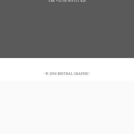
Fax: +33 (0) 959 511 426
· © 2016 MISTRAL GRAPHIC ·