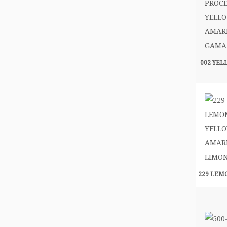
002 YE
229 LEM