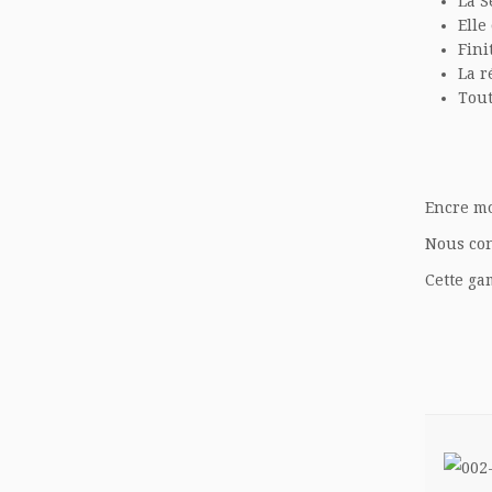
La
S
Elle
Fini
La r
Tout
Encre mo
Nous con
Cette ga