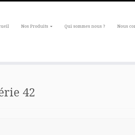
cueil
Nos Produits
Qui sommes nous ?
Nous co
érie 42