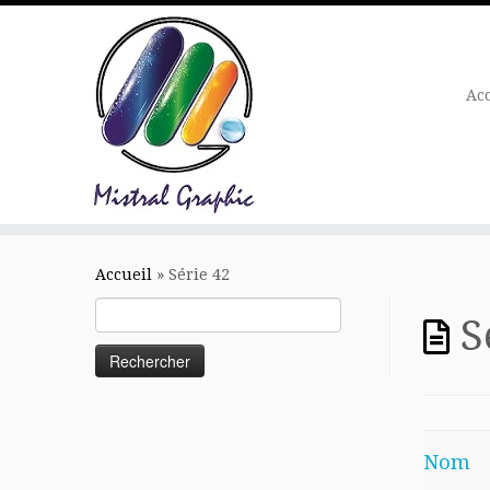
Ac
Skip
to
Accueil
»
Série 42
content
Rechercher :
S
Nom