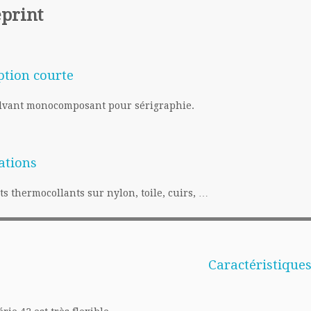
print
ption courte
lvant monocomposant pour sérigraphie.
ations
ts thermocollants sur nylon, toile, cuirs, …
Caractéristique