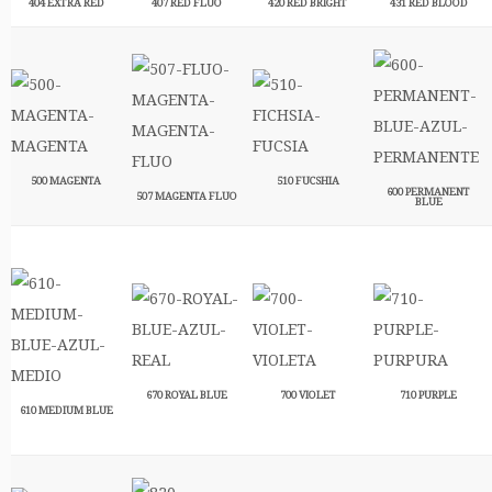
404 EXTRA RED
407 RED FLUO
420 RED BRIGHT
431 RED BLOOD
500 MAGENTA
510 FUCSHIA
600 PERMANENT
507 MAGENTA FLUO
BLUE
670 ROYAL BLUE
700 VIOLET
710 PURPLE
610 MEDIUM BLUE