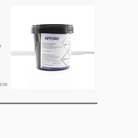
s
0/50
s