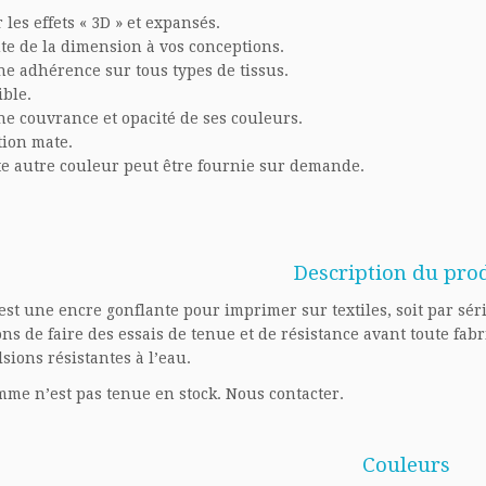
r
les effets
«
3D
» et expansés.
ute de
la dimension à vos
conceptions
.
ne adhérence
sur tous types
de tissus
.
ible
.
e couvrance et opacité
de
ses couleurs
.
tion mate.
e autre couleur peut être fournie
sur demande
.
Description du pro
 est une encre gonflante pour imprimer sur textiles,
soit par
sér
ons de faire des essais de tenue et de résistance avant toute fabr
sions résistantes à l’eau.
mme n’est pas tenue en stock. Nous contacter.
Couleurs