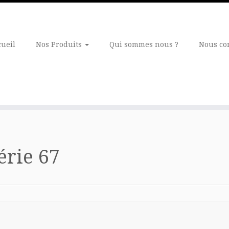
cueil
Nos Produits
Qui sommes nous ?
Nous co
érie 67