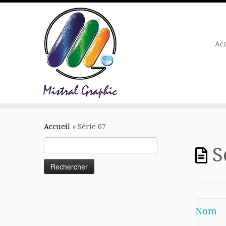
Ac
Skip
to
Accueil
»
Série 67
content
Rechercher :
S
Nom