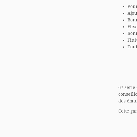
Pou
Ajo
B
on
F
lex
Bonn
Fini
Tout
67 série
conseill
des émul
Cette ga