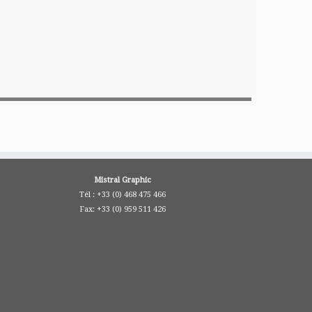
Mistral Graphic
Tél : +33 (0) 468 475 466
Fax: +33 (0) 959 511 426