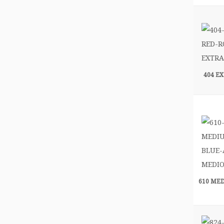
404 E
610 ME