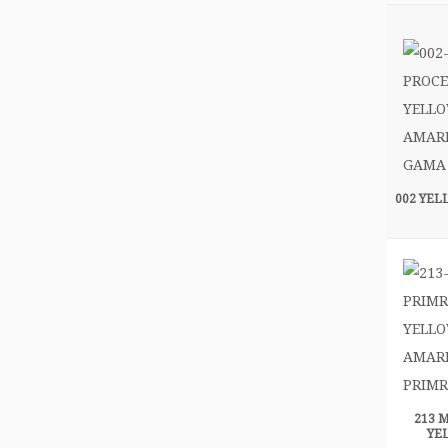
002 YE
213 
YE