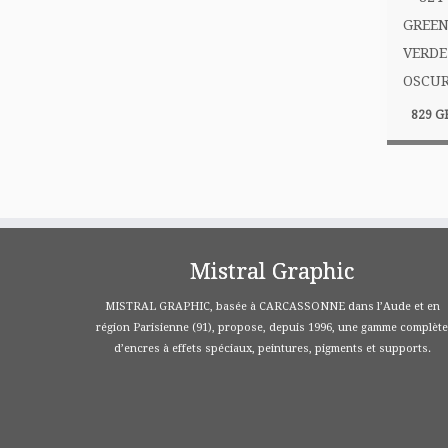
829 G
Mistral Graphic
MISTRAL GRAPHIC, basée à CARCASSONNE dans l’Aude et en
région Parisienne (91), propose, depuis 1996, une gamme complète
d’encres à effets spéciaux, peintures, pigments et supports.