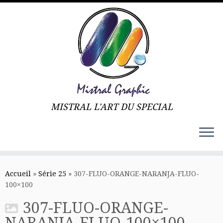
MISTRAL L'ART DU SPECIAL
Skip
to
Accueil
»
Série 25
»
307-FLUO-ORANGE-NARANJA-FLUO-
content
100×100
307-FLUO-ORANGE-
NARANJA-FLUO-100×100