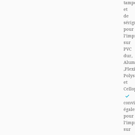
tamp
et
de
sérig
pour
l’imp
sur
PVC
dur,
Alum
,Plex
Polys
et
Cell
conv
égal
pour
l’imp
sur