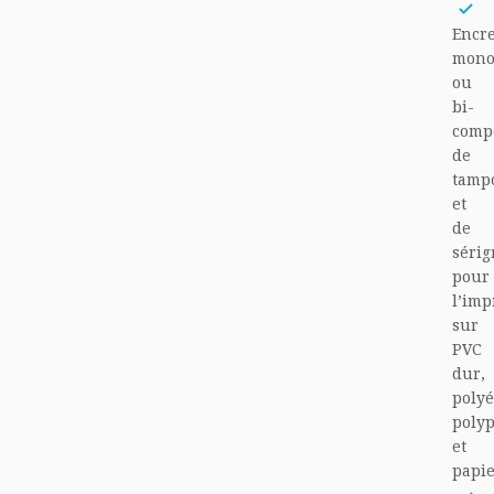
Encr
mon
ou
bi-
comp
de
tamp
et
de
sérig
pour
l’imp
sur
PVC
dur,
polyé
poly
et
papie