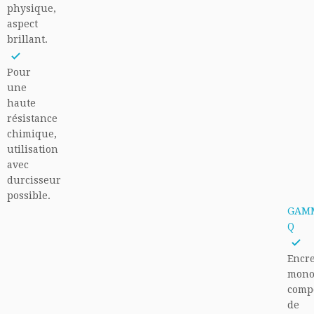
physique,
aspect
brillant.
Pour
une
haute
résistance
chimique,
utilisation
avec
durcisseur
possible.
GAM
Q
Encr
mono
comp
de