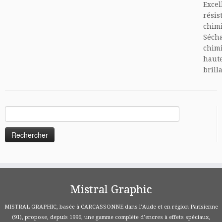
Excel
résis
chim
Séch
chim
haut
brill
Rechercher :
Mistral Graphic
MISTRAL GRAPHIC, basée à CARCASSONNE dans l’Aude et en région Parisienne
(91), propose, depuis 1996, une gamme complète d’encres à effets spéciaux,