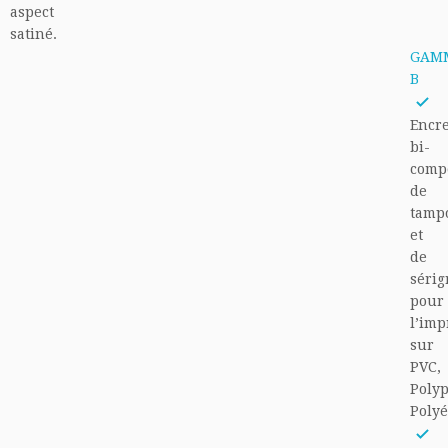
aspect
satiné.
GAM
B
Encr
bi-
comp
de
tamp
et
de
sérig
pour
l’imp
sur
PVC,
Polyp
Polyé