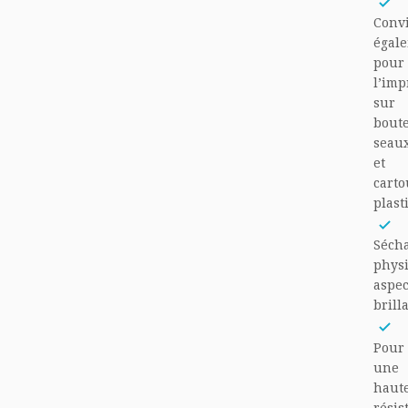
Conv
égal
pour
l’imp
sur
boute
seau
et
cart
plast
Séch
phys
aspec
brill
Pour
une
haut