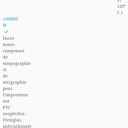
et
120°
C ).
GAMME
M
Encre
mono-
composant
de
tampographie
et
de
sérigraphie
pour
l’impression
sur
PVC
souple/dur,
Plexiglas,
polycarbonate