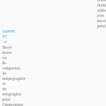
résis
chim
utili
avec
durc
possi
GAMME
KT
Encre
mono
ou
bi-
composant
de
tampographie
et
de
sérigraphie
pour
l’impression