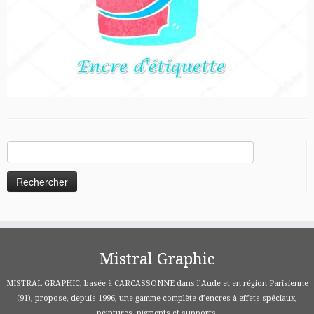
Rechercher :
Mistral Graphic
MISTRAL GRAPHIC, basée à CARCASSONNE dans l’Aude et en région Parisienne
(91), propose, depuis 1996, une gamme complète d’encres à effets spéciaux,
peintures, pigments et supports.