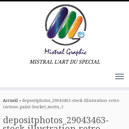
MISTRAL L'ART DU SPECIAL
Skip
to
Accueil
»
depositphotos_29043463-stock-illustration-retro-
content
cartoon-paint-bucket_meitu_5
depositphotos_29043463-
stock-illustration-retro-