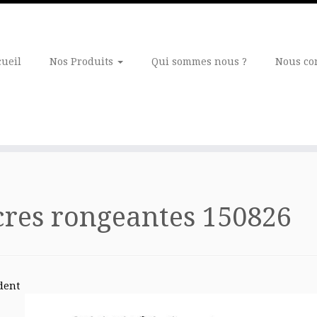
cueil
Nos Produits
Qui sommes nous ?
Nous co
res rongeantes 150826
dent