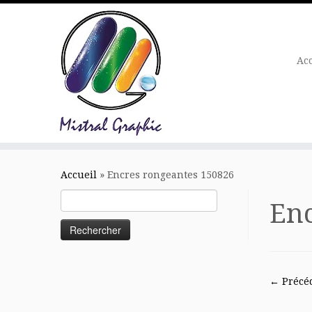
Ac
Skip
to
Accueil
»
Encres rongeantes 150826
content
Rechercher :
Enc
← Précé