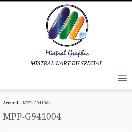
MISTRAL L'ART DU SPECIAL
Skip
to
Accueil
»
MPP-G941004
content
MPP-G941004