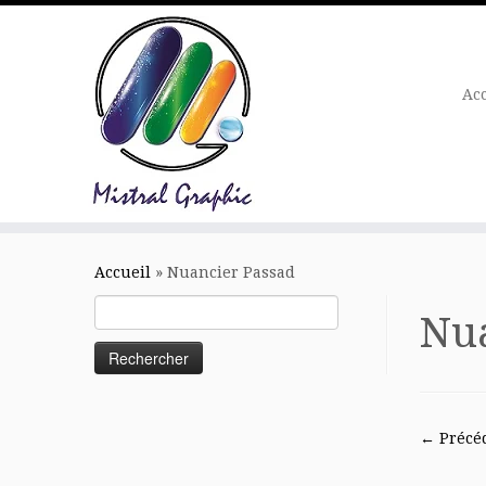
Ac
Skip
to
Accueil
»
Nuancier Passad
content
Rechercher :
Nua
← Précé