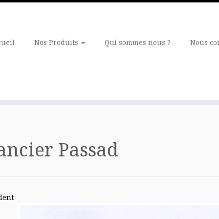
cueil
Nos Produits
Qui sommes nous ?
Nous co
ncier Passad
dent