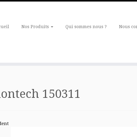
cueil
Nos Produits
Qui sommes nous ?
Nous co
ontech 150311
dent