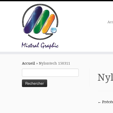
Ac
Skip
to
Accueil
»
Nylontech 150311
content
Rechercher :
Nyl
← Précé