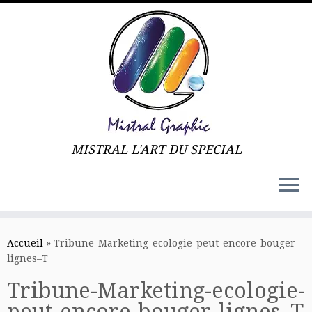
MISTRAL L'ART DU SPECIAL
Skip
to
Accueil
»
Tribune-Marketing-ecologie-peut-encore-bouger-
content
lignes–T
Tribune-Marketing-ecologie-
peut-encore-bouger-lignes–T